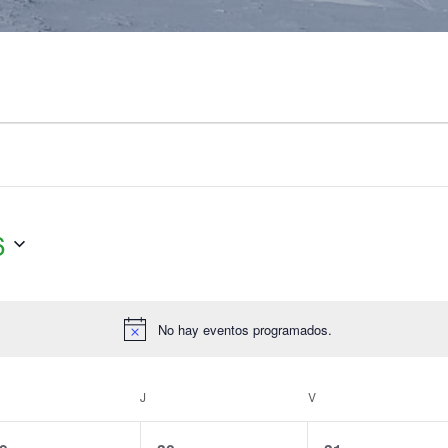
6
No hay eventos programados.
Aviso
J
V
0
0
0