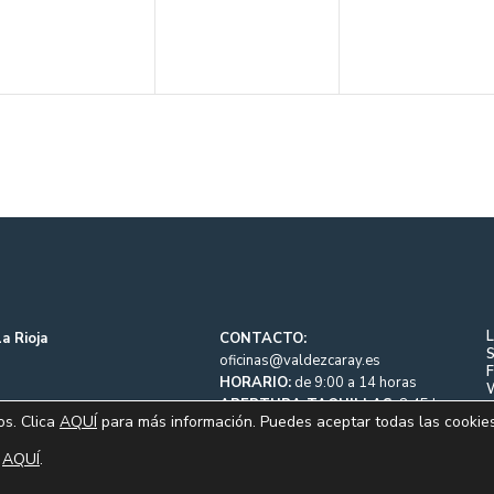
a Rioja
CONTACTO:
S
oficinas@valdezcaray.es
HORARIO:
de 9:00 a 14 horas
APERTURA TAQUILLAS:
8:45 h.
os. Clica
AQUÍ
para más información. Puedes aceptar todas las cookie
REMONTES Y PISTAS:
9:00 h.
o
AQUÍ
.