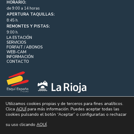
HORARIO:
de 9:00 a 14 horas
APERTURA TAQUILLAS:
8:45 h.
REMONTES Y PISTAS:
9:00 h.
LA ESTACIÓN
SERVICIOS
FORFAIT / ABONOS
WEB-CAM
INFORMACIÓN
CONTACTO
Utilizamos cookies propias y de terceros para fines analíticos.
Clica
AQUÍ
para más información. Puedes aceptar todas las
cookies pulsando el botón “Aceptar” o configurarlas o rechazar
© VALDEZCARAY 2026.
|
|
AVISO LEGAL
POLÍTICA DE PRIVACIDAD
POLÍTICA DE
su uso clicando
AQUÍ
.
|
|
COOKIES
PERFIL DEL CONTRATANTE
PORTAL DE