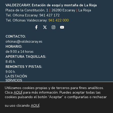
VALDEZCARAY. Estación de esquí y montaña de La Rioja
Plaza de la Constitución, 1
|
26280 Ezcaray
|
La Rioja
Tel. Oficina Ezcaray: 941 427 172
Tel. Oficinas Valdezcaray:
941 422 000
CONTACTO:
oficinas@valdezcaray.es
HORARIO:
de 9:00 a 14 horas
APERTURA TAQUILLAS:
8:45 h.
REMONTES Y PISTAS:
9:00 h.
LA ESTACIÓN
SERVICIOS
FORFAIT / ABONOS
Utilizamos cookies propias y de terceros para fines analíticos.
WEB-CAM
Clica
AQUÍ
para más información. Puedes aceptar todas las
INFORMACIÓN
CONTACTO
cookies pulsando el botón “Aceptar” o configurarlas o rechazar
su uso clicando
AQUÍ
.