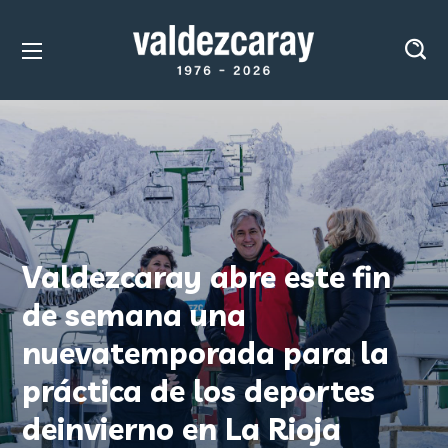
Valdezcaray abre este fin
de semana una
nuevatemporada para la
práctica de los deportes
deinvierno en La Rioja