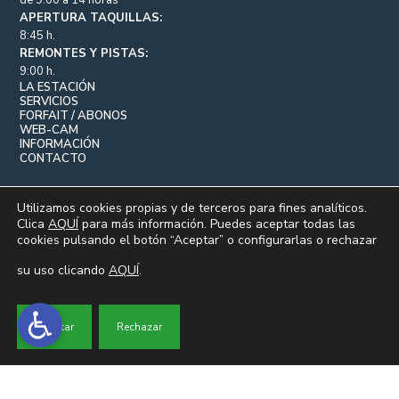
de 9:00 a 14 horas
APERTURA TAQUILLAS:
8:45 h.
REMONTES Y PISTAS:
9:00 h.
LA ESTACIÓN
SERVICIOS
FORFAIT / ABONOS
WEB-CAM
INFORMACIÓN
CONTACTO
Utilizamos cookies propias y de terceros para fines analíticos.
Clica
AQUÍ
para más información. Puedes aceptar todas las
cookies pulsando el botón “Aceptar” o configurarlas o rechazar
su uso clicando
AQUÍ
.
© VALDEZCARAY 2026.
Aceptar
Rechazar
|
|
AVISO LEGAL
POLÍTICA DE PRIVACIDAD
POLÍTICA DE
|
|
COOKIES
PERFIL DEL CONTRATANTE
PORTAL DE
|
|
TRANSPARENCIA
POLÍTICA DE COMPRA
TRANSPARENCIA Y