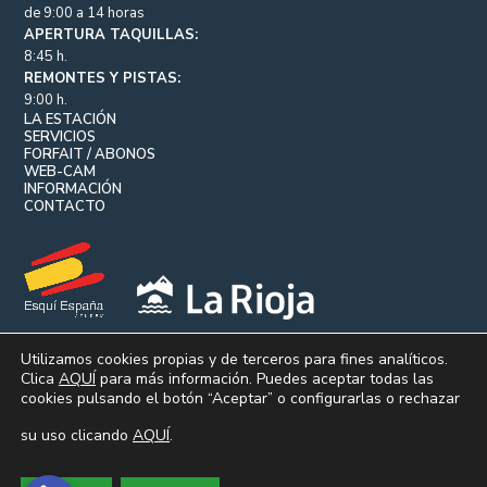
de 9:00 a 14 horas
APERTURA TAQUILLAS:
8:45 h.
REMONTES Y PISTAS:
9:00 h.
LA ESTACIÓN
SERVICIOS
FORFAIT / ABONOS
WEB-CAM
INFORMACIÓN
CONTACTO
Utilizamos cookies propias y de terceros para fines analíticos.
Clica
AQUÍ
para más información. Puedes aceptar todas las
cookies pulsando el botón “Aceptar” o configurarlas o rechazar
© VALDEZCARAY 2026.
|
|
AVISO LEGAL
POLÍTICA DE PRIVACIDAD
POLÍTICA DE
su uso clicando
AQUÍ
.
|
|
COOKIES
PERFIL DEL CONTRATANTE
PORTAL DE