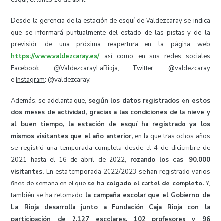
esquí, el lunes 10 de abril.
Desde la gerencia de la estación de esquí de Valdezcaray se indica
que se informará puntualmente del estado de las pistas y de la
previsión de una próxima reapertura en la página web
https://www.valdezcaray.es/
así como en sus redes sociales
Facebook
: @ValdezcarayLaRioja;
Twitter
: @valdezcaray
e
Instagram
: @valdezcaray.
Además, se adelanta que,
según los datos registrados en estos
dos meses de actividad, gracias a las condiciones de la nieve y
al buen tiempo, la estación de esquí ha registrado ya los
mismos visitantes que el año anterior,
en la que tras ochos años
se registró una temporada completa desde el 4 de diciembre de
2021 hasta el 16 de abril de 2022,
rozando los casi 90.000
visitantes.
En esta temporada 2022/2023 se han registrado varios
fines de semana en el que
se ha colgado el cartel de completo.
Y,
también se ha retomado
la campaña escolar que el Gobierno de
La Rioja desarrolla junto a Fundación Caja Rioja con la
participación de 2.127 escolares, 102 profesores y 96